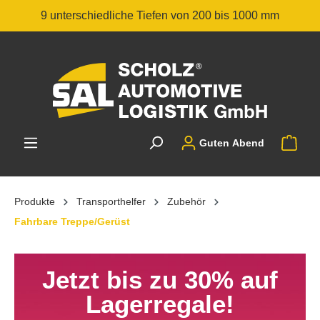
 unterschiedliche Tiefen von 200 bis 1000 mm
5 unte
Guten Abend
Produkte
Transporthelfer
Zubehör
Fahrbare Treppe/Gerüst
Jetzt bis zu 30% auf
Lagerregale!