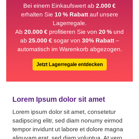
Bei einem Einkaufswert ab
2.000 €
erhalten Sie
10 % Rabatt
auf unsere
Lagerregale.
Ab
20.000 €
profitieren Sie von
20 %
und
ab
25.000 €
sogar von
30% Rabatt
–
automatisch im Warenkorb abgezogen.
Jetzt Lagerregale entdecken
Lorem Ipsum dolor sit amet
Lorem ipsum dolor sit amet, consetetur
sadipscing elitr, sed diam nonumy eirmod
tempor invidunt ut labore et dolore magna
aliquyam erat, sed diam voluptua. At vero