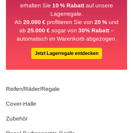
erhalten Sie
10 % Rabatt
auf unsere
Lagerregale.
Ab
20.000 €
profitieren Sie von
20 %
und
ab
25.000 €
sogar von
30% Rabatt
–
automatisch im Warenkorb abgezogen.
Jetzt Lagerregale entdecken
Reifen/Räder/Regale
Cover-Halle
Zubehör