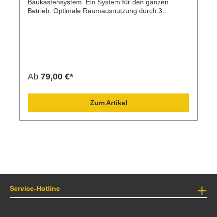
Baukastensystem. Ein System für den ganzen
Betrieb. Optimale Raumausnutzung durch 3
verschiedene Breiten und 4 versch. Höhen mit
geringem Montageaufwand.
Ab
79,00 €*
Zum Artikel
Service-Hotline