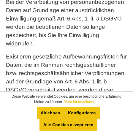
Bei der Verarbeitung von personenbezogenen
Daten auf Grundlage einer ausdrücklichen
Einwilligung gemäß Art. 6 Abs. 1 lit. a DSGVO
werden die betroffenen Daten so lange
gespeichert, bis Sie Ihre Einwilligung
widerrufen.
Existieren gesetzliche Aufbewahrungsfristen für
Daten, die im Rahmen rechtsgeschäftlicher
bzw. rechtsgeschäftsähnlicher Verpflichtungen
auf der Grundlage von Art. 6 Abs. 1 lit. b
DSGVO verarbeitet werden, werden diese
Diese Website verwendet Cookies, um eine bestmögliche Erfahrung
Daten nach Ablauf der Aufbewahrungsfristen
bieten zu können.
Mehr Informationen ...
routinemäßig gelöscht, sofern sie nicht mehr
Ablehnen
Konfigurieren
zur Vertragserfüllung oder Vertragsanbahnung
erforderlich sind und/oder unsererseits kein
Alle Cookies akzeptieren
berechtigtes Interesse an der