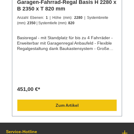
Garagen-Fahrrad-Regal Basis H 2280 x
B 2350 x T 820 mm
Anzahl Ebenen:
1
| Höhe (mm):
2280
| Systembreite
(mm):
2350
| Systemtiefe (mm):
820
Basisregal - mit Standplatz für bis zu 4 Fahrräder -
Erweiterbar mit Garagenregal Anbaufeld - Flexible
Regalgestaltung dank Baukastensystem - Große
Auswahl an kombinierbaren Regalen und Zubehör -
Alle Kanten sind gerundet, keine Verletzungsgefahr
451,00 €*
Zum Artikel
Service-Hotline